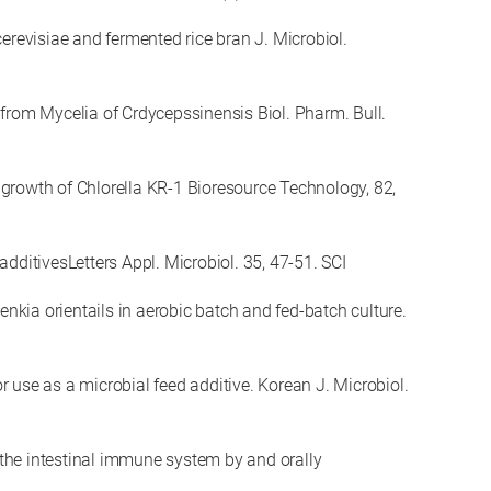
revisiae and fermented rice bran J. Microbiol.
rom Mycelia of Crdycepssinensis Biol. Pharm. Bull.
rowth of Chlorella KR-1 Bioresource Technology, 82,
dditivesLetters Appl. Microbiol. 35, 47-51. SCI
ia orientails in aerobic batch and fed-batch culture.
se as a microbial feed additive. Korean J. Microbiol.
e intestinal immune system by and orally