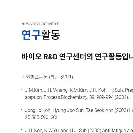
Research activities
연구
활동
바이오 R&D 연구센터의 연구활동입
학회발표논문 (최근 5년간)
J.M.Kim, J.H. Whang, K.M.Kim, J.H. Koh, H.j.Suh. Prepa
sorption, Process Biochemistry, 39, 989-994 (2004).
JongHo Koh, Hyung Joo Sun, Tae Seok Ahn (2003) Hot-
25 585-590. SCI
J.H. Koh, K.W.Yu, and H.J. Suh (2003) Anti-fatigue a