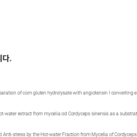
니다.
ration of corn gluten hydrolysate with angiotensin I converting en
water extract from mycelia od Cordyceps sinensis as a substrate
nd Anti-stress by the Hot-water Fraction from Mycelia of Cordyceps