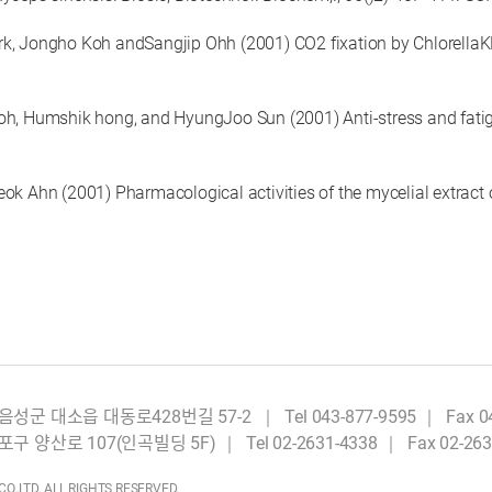
, Jongho Koh andSangjip Ohh (2001) CO2 fixation by ChlorellaKR-1 
Humshik hong, and HyungJoo Sun (2001) Anti-stress and fatigue e
hn (2001) Pharmacological activities of the mycelial extract o
음성군 대소읍 대동로428번길 57-2
｜
Tel 043-877-9595 ｜ Fax 0
포구 양산로 107(인곡빌딩 5F)
｜
Tel 02-2631-4338 ｜ Fax 02-26
.,LTD. ALL RIGHTS RESERVED.