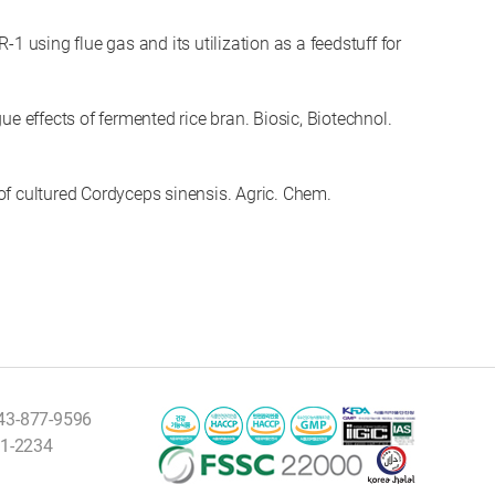
using flue gas and its utilization as a feedstuff for
ffects of fermented rice bran. Biosic, Biotechnol.
f cultured Cordyceps sinensis. Agric. Chem.
43-877-9596
31-2234