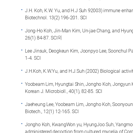
J.H. Koh, K.W. Yu, and H.J Suh 92003) immune enhanc
Biotechnol. 13(2) 196-201. SCI
Jong-Ho Koh, Jin-Man Kim, Un-jae Chang, and Hyung-J
26(1) 84-87. SCI외
Lee Jinsuk, Deogkeun Kim, Joonpyo Lee, Soonchul Pa
1-4. SCI
J.H.Koh, K.W.Yu, and H.J.Suh (2002) Biological activi
Yoobeam Lim, Hyungtai Shin, Jongho Koh, Jongyun Kim
Korean J. Microbioll., 40(1), 82-85. SCI
Jaeheung Lee, Yoobeam Lim, Jongho Koh, Soonyoung Ba
Biotech., 12(1) 12-165. SCI
Jongho Koh, KwangWon yu, HyungJoo Suh, Yangmoon 
administered decoction from cultured mycelia of Cordy