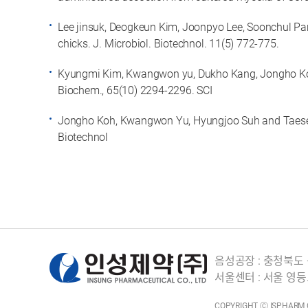
Lee jinsuk, Deogkeun Kim, Joonpyo Lee, Soonchul Park
chicks. J. Microbiol. Biotechnol. 11(5) 772-775.
Kyungmi Kim, Kwangwon yu, Dukho Kang, Jongho Koh, 
Biochem., 65(10) 2294-2296. SCI
Jongho Koh, Kwangwon Yu, Hyungjoo Suh and Taeseok A
Biotechnol
음성공장 : 충청북도 
서울센터 : 서울 영등
COPYRIGHT Ⓒ ISPHARM CO