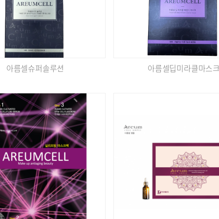
아름셀슈퍼솔루션
아름셀딥미라클마스