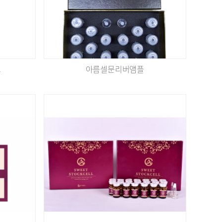
크
아름셀문리버앰플